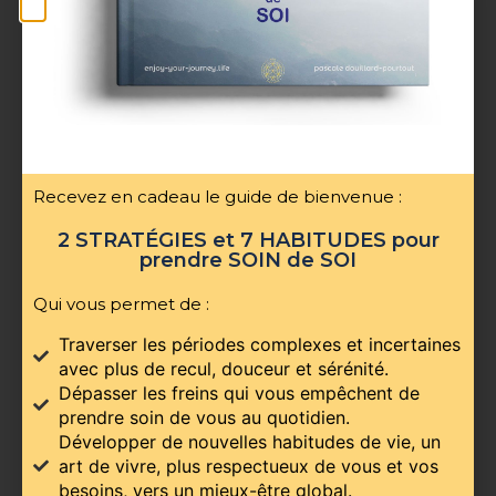
Consultations de vos Mémoires
Akashiques : réponses à vos questions
3 jus pour faire le plein de vitalité
Recevez en cadeau le guide de bienvenue :
2 STRATÉGIES et 7 HABITUDES pour
prendre SOIN de SOI
Partage et Discussion
Qui vous permet de :
Traverser les périodes complexes et incertaines
avec plus de recul, douceur et sérénité.
Dépasser les freins qui vous empêchent de
prendre soin de vous au quotidien.
Développer de nouvelles habitudes de vie, un
art de vivre, plus respectueux de vous et vos
besoins, vers un mieux-être global.