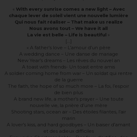
«
With every sunrise comes a new light – Avec
chaque lever de soleil vient une nouvelle lumière
Qui nous fait réaliser – That make us realize
Nous avons tout – We have it all
La vie est belle – Life is beautiful
»
[…]
« A father’s love – L’amour d’un père
A wedding dance – Une danse de mariage
New Year’s dreams – Les rêves du nouvel an
A toast with friends- Un toast entre amis
A soldier coming home from war – Un soldat qui rentre
de la guerre
The faith, the hope of so much more – La foi, l’espoir
de bien plus
A brand new life, a mother’s prayer – Une toute
nouvelle vie, la prière d’une mère
Shooting stars, ocean air – Des étoiles filantes, l’air
marin
A lover’s kiss, and hard goodbyes – Un baiser d’amant
et des adieux difficiles