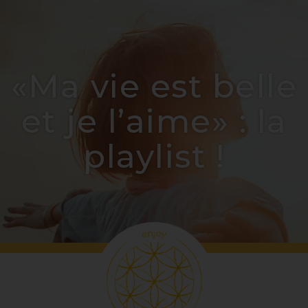
«Ma vie est belle
et je l’aime» : la
playlist !