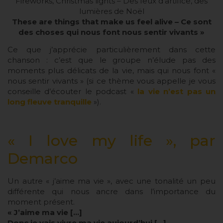
Fireworks, Christmas lights – Des feux d’artifice, des
lumières de Noël
These are things that make us feel alive – Ce sont
des choses qui nous font nous sentir vivants »
Ce que j’apprécie particulièrement dans cette
chanson : c’est que le groupe n’élude pas des
moments plus délicats de la vie, mais qui nous font «
nous sentir vivants » (si ce thème vous appelle je vous
conseille d’écouter le podcast «
la vie n’est pas un
long fleuve tranquille
»).
« I love my life », par
Demarco
Un autre « j’aime ma vie », avec une tonalité un peu
différente qui nous ancre dans l’importance du
moment présent.
« J’aime ma vie […]
Donc je vais vivre ma vie aujourd’hui […]