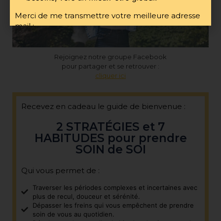
Merci de me transmettre votre meilleure adresse
mail :
Rejoignez notre groupe Facebook
pour partager et se retrouver :
cliquer ici
RECEVOIR LE GUIDE
Recevez en cadeau le guide de bienvenue :
2 STRATÉGIES et 7
HABITUDES pour prendre
SOIN de SOI
Qui vous permet de :
Traverser les périodes complexes et incertaines avec
plus de recul, douceur et sérénité.
Dépasser les freins qui vous empêchent de prendre
soin de vous au quotidien.