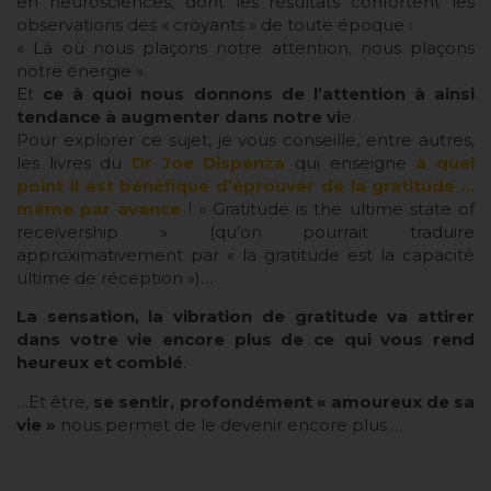
en neurosciences, dont les résultats confortent les
observations des « croyants » de toute époque :
« Là où nous plaçons notre attention, nous plaçons
notre énergie ».
Et
ce à quoi nous donnons de l’attention à ainsi
tendance à augmenter dans notre vi
e.
Pour explorer ce sujet, je vous conseille, entre autres,
les livres du
Dr Joe Dispenza
qui enseigne
à quel
point il est bénéfique d’éprouver de la gratitude …
même par avance
! « Gratitude is the ultime state of
receivership » (qu’on pourrait traduire
approximativement par « la gratitude est la capacité
ultime de réception »)…
La sensation, la vibration de gratitude va attirer
dans votre vie encore plus de ce qui vous rend
heureux et comblé
.
…Et être,
se sentir, profondément « amoureux de sa
vie »
nous permet de le devenir encore plus …