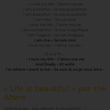
« I love my life – J’aime ma vie
I am powerful – Je suis puissant(e)
I am beautiful – Je suis beau/belle
I am free – Je suis libre
I love my life – J’aime ma vie
I am wonderful – Je suis magnifique
I am magical – Je suis magique
I am me – Je suis moi
I love my life – J’aime ma vie »
Et à la fin …
«
I love my life – J’aime ma vie
And finally – Et enfin
I’m where I want to be – Je suis là où je veux être
»
« Life is beautiful » par the
Afters
J’adore aussi … que rajouter à ces paroles … ?