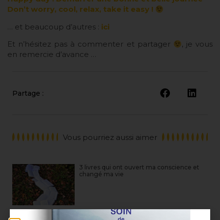
Don’t worry, cool, relax, take it easy !
… et beaucoup d’autres :
ici
Et n’hésitez pas à commenter et partager
, je vous
en remercie d’avance …
Partage :
Vous pourriez aussi aimer
3 livres qui ont ouvert ma conscience et
changé ma vie