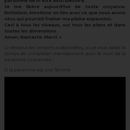
pardonne de m’être ainsi blessé·e.
Je me libère aujourd’hui de toute croyance,
limitation, émotions en lien avec ce que nous avons
vécu qui pourrait freiner ma pleine expansion.
Ceci à tous les niveaux, sur tous les plans et dans
toutes les dimensions.
Amen. Namaste. Merci. »
Ci-dessous les versions audio/vidéos, où je vous laisse le
temps de compléter mentalement avec le nom de la
personne concernée :
Si la personne est une femme :