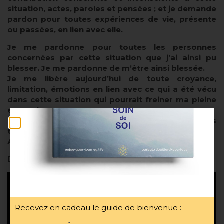
situation, actes, paroles et pensées ; et je demande
pardon pour toutes expériences de vie, présente
ou passées, en lien avec elle.
Je me pardonne pour toutes les personnes
concernées par cette situation que j’ai ainsi pu
blesser. Je me pardonne de m’être ainsi blessée.
Je me libère aujourd’hui de toute croyance,
limitation, émotions en lien avec ce qui a été vécu
dans cette situation qui pourrait freiner ma pleine
expansion.
Ceci à tous les niveaux, sur tous les plans et dans
toutes les dimensions.
Amen. Namaste. Merci. »
En version audio/vidéo :
Recevez en cadeau le guide de bienvenue :